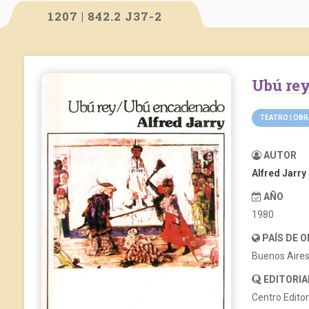
1207 | 842.2 J37-2
Ubú r
TEATRO | OB
AUTOR
Alfred Jarry
AÑO
1980
PAÍS DE 
Buenos Aire
EDITORIA
Centro Edito