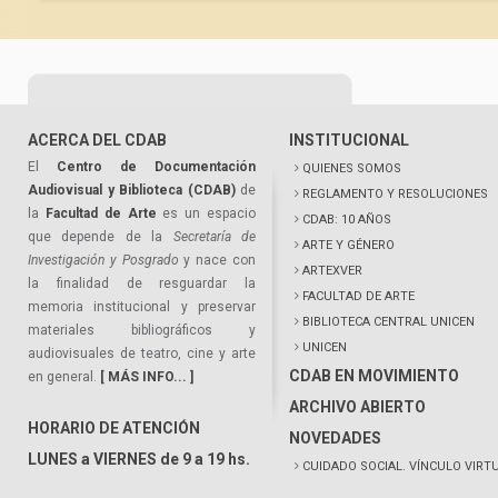
ACERCA DEL CDAB
INSTITUCIONAL
El
Centro de Documentación
QUIENES SOMOS
Audiovisual y Biblioteca (CDAB)
de
REGLAMENTO Y RESOLUCIONES
la
Facultad de Arte
es un espacio
CDAB: 10 AÑOS
que depende de la
Secretaría de
ARTE Y GÉNERO
Investigación y Posgrado
y nace con
ARTEXVER
la finalidad de resguardar la
FACULTAD DE ARTE
memoria institucional y preservar
BIBLIOTECA CENTRAL UNICEN
materiales bibliográficos y
UNICEN
audiovisuales de teatro, cine y arte
CDAB EN MOVIMIENTO
en general.
[ MÁS INFO... ]
ARCHIVO ABIERTO
HORARIO DE ATENCIÓN
NOVEDADES
LUNES a VIERNES de 9 a 19 hs.
CUIDADO SOCIAL. VÍNCULO VIRT