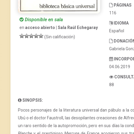
PÁGINAS
116
Disponible en sala
IDIOMA
en
acceso abierto | Sala Raúl Echegaray
Español
(Sin calificación)
DONACIÓ
Gabriela Gon
INCORPO
04.06.2019
CONSULT
88
SINOPSIS:
Pocos personajes de la literatura universal dan pábulo a la 
Ubú o el doctor Faustroll, las desopilantes creaciones de Alfr
un raro sentido de la autopromoción, pero en sus días la co
Blanche
y el prestigioso
Mercure de France
acogieron sus tra