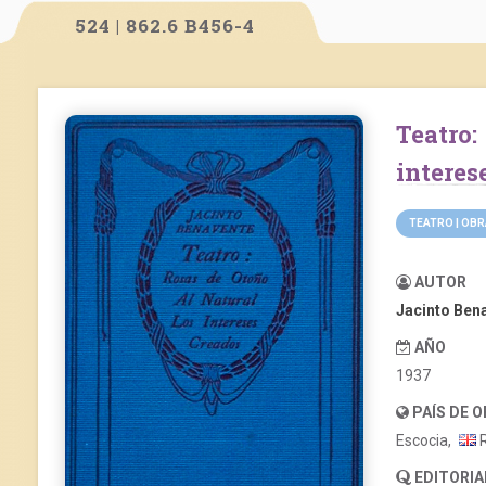
524 | 862.6 B456-4
Teatro: Rosas de otoño. Al natural. Los
interes
TEATRO | OB
AUTOR
Jacinto Ben
AÑO
1937
PAÍS DE 
Escocia,
R
EDITORIA