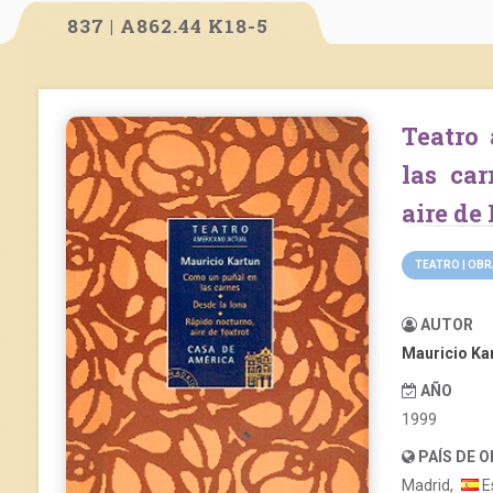
837 | A862.44 K18-5
Teatro americano actual: Como un puñal en
las car
aire de
TEATRO | OB
AUTOR
Mauricio Ka
AÑO
1999
PAÍS DE 
Madrid,
E