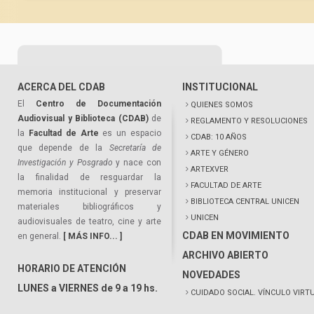
ACERCA DEL CDAB
INSTITUCIONAL
El
Centro de Documentación
QUIENES SOMOS
Audiovisual y Biblioteca (CDAB)
de
REGLAMENTO Y RESOLUCIONES
la
Facultad de Arte
es un espacio
CDAB: 10 AÑOS
que depende de la
Secretaría de
ARTE Y GÉNERO
Investigación y Posgrado
y nace con
ARTEXVER
la finalidad de resguardar la
FACULTAD DE ARTE
memoria institucional y preservar
BIBLIOTECA CENTRAL UNICEN
materiales bibliográficos y
UNICEN
audiovisuales de teatro, cine y arte
CDAB EN MOVIMIENTO
en general.
[ MÁS INFO... ]
ARCHIVO ABIERTO
HORARIO DE ATENCIÓN
NOVEDADES
LUNES a VIERNES de 9 a 19 hs.
CUIDADO SOCIAL. VÍNCULO VIRT