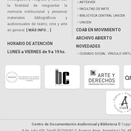
ARTEXVER
la finalidad de resguardar la
FACULTAD DE ARTE
memoria institucional y preservar
BIBLIOTECA CENTRAL UNICEN
materiales bibliográficos y
UNICEN
audiovisuales de teatro, cine y arte
CDAB EN MOVIMIENTO
en general.
[ MÁS INFO... ]
ARCHIVO ABIERTO
HORARIO DE ATENCIÓN
NOVEDADES
LUNES a VIERNES de 9 a 19 hs.
CUIDADO SOCIAL. VÍNCULO VIRT
Centro de Documentación Audiovisual y Biblioteca
© Copyr
9 de Julio 430, Tandil (B7000AQJ), Buenos Aires, Argentina | Tel.
+5