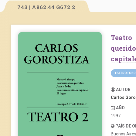
743 | A862.44 G672 2
Teatro 2: Matar el tiempo. Los hermanos
querid
capitale
TEATRO | OB
AUTOR
Carlos Goro
AÑO
1997
PAÍS DE 
Buenos Aire