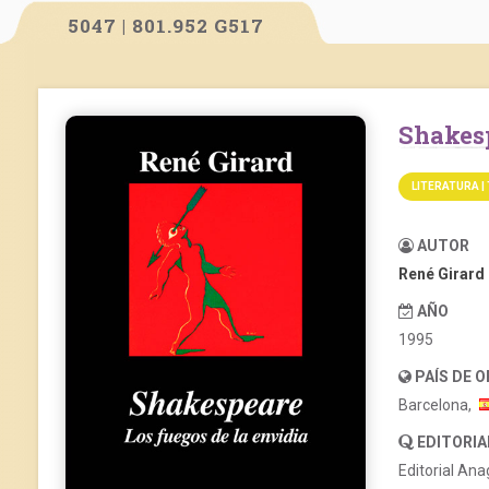
5047 | 801.952 G517
Shakes
LITERATURA |
AUTOR
René Girard
AÑO
1995
PAÍS DE 
Barcelona,
EDITORIA
Editorial An