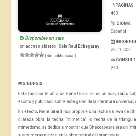
PÁGINAS
463
IDIOMA
Español
Disponible en sala
INCORPO
en
acceso abierto | Sala Raúl Echegaray
23.11.2021
(Sin calificación)
CONSULT
240
SINOPSIS:
Esta fascinante obra de René Girard no es un
nuevo libro
sob
escrito y publicado sobre este genio de la literatura universal,
En efecto, René Girard nos propone una lectura
nueva
de Sha
dilatada obra: la teoría “mimética” -o teoría de la triangul
mimetismo, se dedica a mostrar que Shakespeare era un “m
sus primeras piezas, en la obra teatral del gran poeta.