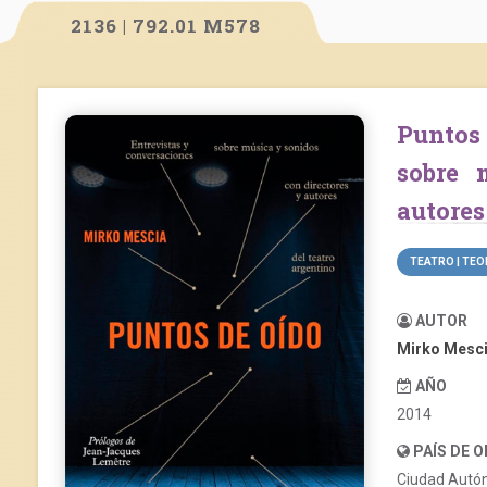
2136 | 792.01 M578
Puntos de oído: entrevistas y conversaciones
sobre 
autores
TEATRO | TEO
AUTOR
Mirko Mesc
AÑO
2014
PAÍS DE 
Ciudad Autó