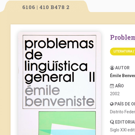
6106 | 410 B478 2
Proble
LITERATURA |
AUTOR
Émile Benve
AÑO
2002
PAÍS DE 
Distrito Fede
EDITORIA
Siglo XXI edi