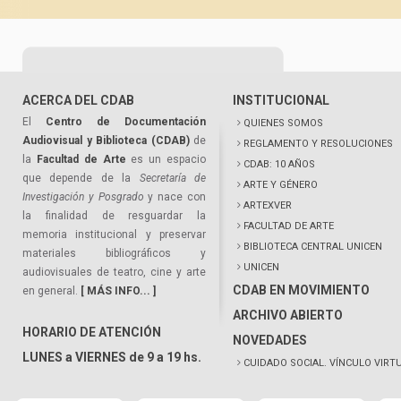
ACERCA DEL CDAB
INSTITUCIONAL
El
Centro de Documentación
QUIENES SOMOS
Audiovisual y Biblioteca (CDAB)
de
REGLAMENTO Y RESOLUCIONES
la
Facultad de Arte
es un espacio
CDAB: 10 AÑOS
que depende de la
Secretaría de
ARTE Y GÉNERO
Investigación y Posgrado
y nace con
ARTEXVER
la finalidad de resguardar la
FACULTAD DE ARTE
memoria institucional y preservar
BIBLIOTECA CENTRAL UNICEN
materiales bibliográficos y
UNICEN
audiovisuales de teatro, cine y arte
CDAB EN MOVIMIENTO
en general.
[ MÁS INFO... ]
ARCHIVO ABIERTO
HORARIO DE ATENCIÓN
NOVEDADES
LUNES a VIERNES de 9 a 19 hs.
CUIDADO SOCIAL. VÍNCULO VIRT