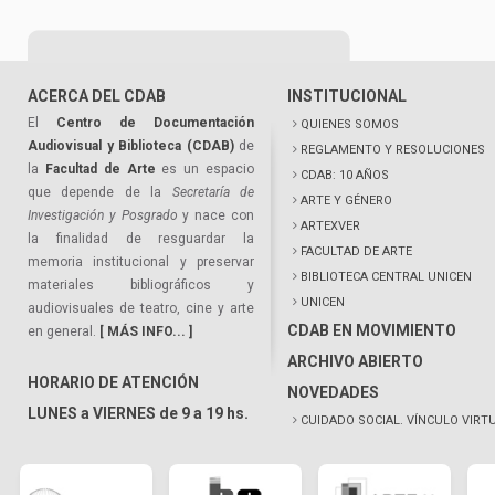
ACERCA DEL CDAB
INSTITUCIONAL
El
Centro de Documentación
QUIENES SOMOS
Audiovisual y Biblioteca (CDAB)
de
REGLAMENTO Y RESOLUCIONES
la
Facultad de Arte
es un espacio
CDAB: 10 AÑOS
que depende de la
Secretaría de
ARTE Y GÉNERO
Investigación y Posgrado
y nace con
ARTEXVER
la finalidad de resguardar la
FACULTAD DE ARTE
memoria institucional y preservar
BIBLIOTECA CENTRAL UNICEN
materiales bibliográficos y
UNICEN
audiovisuales de teatro, cine y arte
CDAB EN MOVIMIENTO
en general.
[ MÁS INFO... ]
ARCHIVO ABIERTO
HORARIO DE ATENCIÓN
NOVEDADES
LUNES a VIERNES de 9 a 19 hs.
CUIDADO SOCIAL. VÍNCULO VIRT