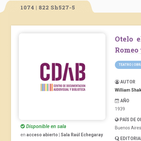
1074 | 822 Sh527-5
Otelo el moro de Venecia y La tragedia de
Romeo 
TEATRO | OB
AUTOR
William Sha
AÑO
1939
PAÍS DE 
Disponible en sala
Buenos Aire
en
acceso abierto | Sala Raúl Echegaray
EDITORIA