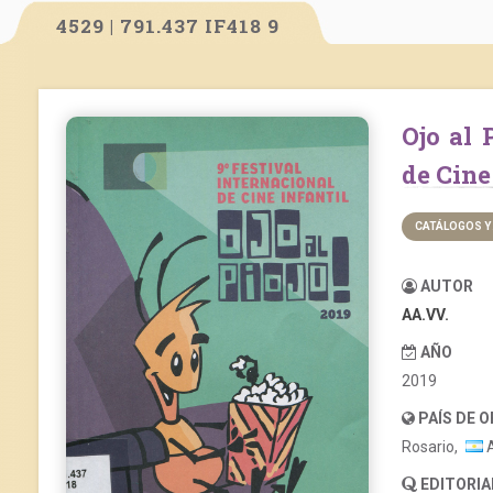
4529 | 791.437 IF418 9
Ojo al Piojo! 2019 – 9º Festival Internacional
de Cine
CATÁLOGOS Y
AUTOR
AA.VV.
AÑO
2019
PAÍS DE 
Rosario,
A
EDITORIA