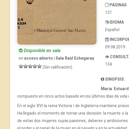
PÁGINAS
121
IDIOMA
Español
INCORPO
09.08.2019
Disponible en sala
CONSULT
en
acceso abierto | Sala Raúl Echegaray
134
(Sin calificación)
SINOPSIS:
María Estuar
compuesto en cinco actos basado en los últimos días de vida d
En el siglo XVI la reina Victoria I de Inglaterra mantiene pri
Ha llegado el momento de tomar una decisión: la muerte o la 
de estas dos mujeres cuyas pasiones, deberes y ambiciones pe
el poder y el papel de la mujer en el pasado y en la actualidad.