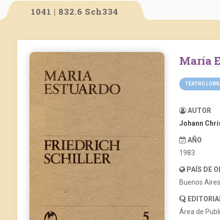
1041 | 832.6 Sch334
María
TEATRO | OB
AUTOR
Johann Chris
AÑO
1983
PAÍS DE 
Buenos Aire
EDITORIA
Área de Publ