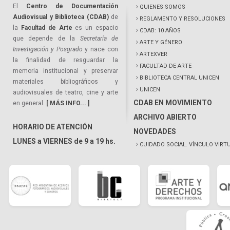
El
Centro de Documentación
QUIENES SOMOS
Audiovisual y Biblioteca (CDAB)
de
REGLAMENTO Y RESOLUCIONES
la
Facultad de Arte
es un espacio
CDAB: 10 AÑOS
que depende de la
Secretaría de
ARTE Y GÉNERO
Investigación y Posgrado
y nace con
ARTEXVER
la finalidad de resguardar la
FACULTAD DE ARTE
memoria institucional y preservar
BIBLIOTECA CENTRAL UNICEN
materiales bibliográficos y
UNICEN
audiovisuales de teatro, cine y arte
CDAB EN MOVIMIENTO
en general.
[ MÁS INFO... ]
ARCHIVO ABIERTO
HORARIO DE ATENCIÓN
NOVEDADES
LUNES a VIERNES de 9 a 19 hs.
CUIDADO SOCIAL. VÍNCULO VIRT