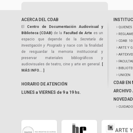
ACERCA DEL CDAB
INSTITU
El
Centro de Documentación Audiovisual y
QUIENES
Biblioteca (CDAB)
de la
Facultad de Arte
es un
REGLAME
espacio que depende de la
Secretaría de
CDAB: 1
Investigación y Posgrado
y nace con la finalidad
ARTE Y 
de resguardar la memoria institucional y
ARTEXVE
preservar materiales bibliográficos y
FACULTA
audiovisuales de teatro, cine y arte en general.
[
BIBLIOT
MÁS INFO... ]
UNICEN
CDAB EN
HORARIO DE ATENCIÓN
ARCHIVO 
LUNES a VIERNES de 9 a 19 hs.
NOVEDAD
CUIDADO