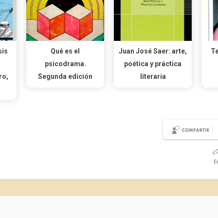
sis
Qué es el
Juan José Saer: arte,
Te
psicodrama.
poética y práctica
ro,
Segunda edición
literaria
¿C
E