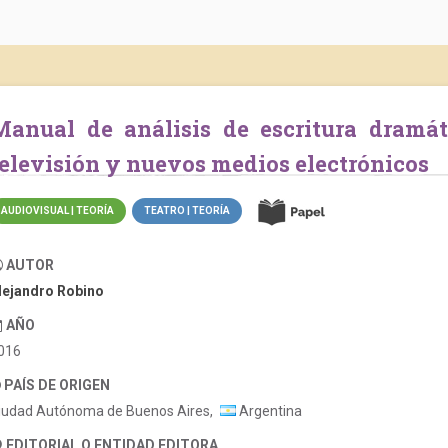
a dramática. Teatro, radio, cine,
televisión y nuevos medios electrónicos
AUDIOVISUAL | TEORÍA
TEATRO | TEORÍA
AUTOR
lejandro Robino
AÑO
016
PAÍS DE ORIGEN
iudad Autónoma de Buenos Aires,
Argentina
EDITORIAL O ENTIDAD EDITORA