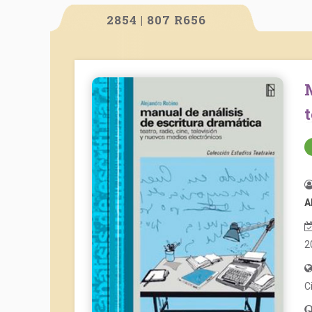
2854 | 807 R656
Manual de análisis de escritur
A
2
C