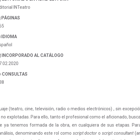
ditorial INTeatro
PÁGINAS
65
IDIOMA
spañol
INCORPORADO AL CATÁLOGO
7.02.2020
CONSULTAS
38
aje (teatro, cine, televisión, radio o medios electrónicos) , sin excepc
 no explotadas. Para ello, tanto el profesional como el aficionado, busc
e ya tenemos formada de la obra, en cualquiera de sus etapas. Para el
 análisis, denominando este rol como
script doctor
o
script consultant
(an