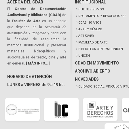
ACERCA DEL CDAB
INSTITUCIONAL
El
Centro de Documentación
QUIENES SOMOS
Audiovisual y Biblioteca (CDAB)
de
REGLAMENTO Y RESOLUCIONES
la
Facultad de Arte
es un espacio
CDAB: 10 AÑOS
que depende de la
Secretaría de
ARTE Y GÉNERO
Investigación y Posgrado
y nace con
ARTEXVER
la finalidad de resguardar la
FACULTAD DE ARTE
memoria institucional y preservar
BIBLIOTECA CENTRAL UNICEN
materiales bibliográficos y
UNICEN
audiovisuales de teatro, cine y arte
CDAB EN MOVIMIENTO
en general.
[ MÁS INFO... ]
ARCHIVO ABIERTO
HORARIO DE ATENCIÓN
NOVEDADES
LUNES a VIERNES de 9 a 19 hs.
CUIDADO SOCIAL. VÍNCULO VIRT