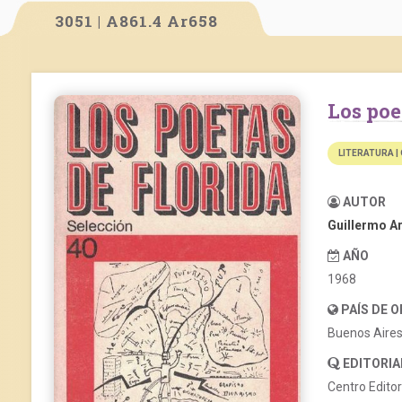
3051 | A861.4 Ar658
Los po
LITERATURA |
AUTOR
Guillermo A
AÑO
1968
PAÍS DE 
Buenos Aire
EDITORIA
Centro Edito