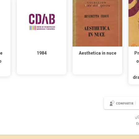
te
1984
Aesthetica in nuce
Pr
o
o
dr
¿C
E