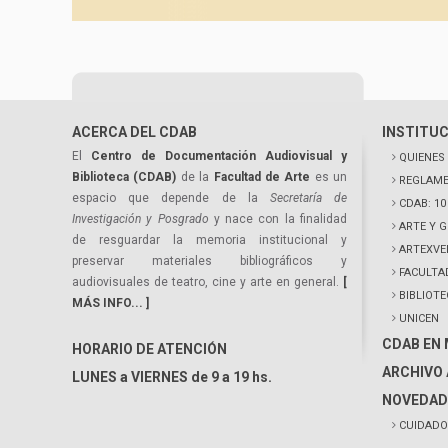
ACERCA DEL CDAB
INSTITU
El
Centro de Documentación Audiovisual y
QUIENES
Biblioteca (CDAB)
de la
Facultad de Arte
es un
REGLAME
espacio que depende de la
Secretaría de
CDAB: 1
Investigación y Posgrado
y nace con la finalidad
ARTE Y 
de resguardar la memoria institucional y
ARTEXVE
preservar materiales bibliográficos y
FACULTA
audiovisuales de teatro, cine y arte en general.
[
BIBLIOT
MÁS INFO... ]
UNICEN
CDAB EN
HORARIO DE ATENCIÓN
ARCHIVO 
LUNES a VIERNES de 9 a 19 hs.
NOVEDAD
CUIDADO