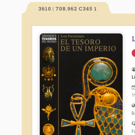
3610 | 708.962 C345 1
L
1
B
F