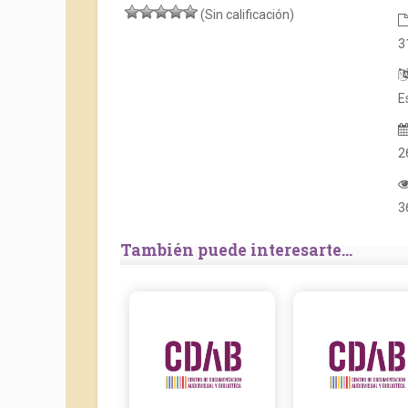
(Sin calificación)
3
E
2
3
También puede interesarte...