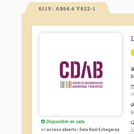
6119 | A864.4 V622-1
D
1
B
Disponible en sala
en
acceso abierto | Sala Raúl Echegaray
C