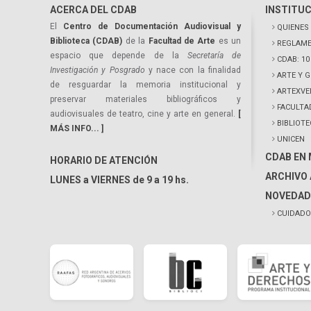
ACERCA DEL CDAB
INSTITU
El
Centro de Documentación Audiovisual y
QUIENES
Biblioteca (CDAB)
de la
Facultad de Arte
es un
REGLAME
espacio que depende de la
Secretaría de
CDAB: 1
Investigación y Posgrado
y nace con la finalidad
ARTE Y 
de resguardar la memoria institucional y
ARTEXVE
preservar materiales bibliográficos y
FACULTA
audiovisuales de teatro, cine y arte en general.
[
BIBLIOT
MÁS INFO... ]
UNICEN
CDAB EN
HORARIO DE ATENCIÓN
ARCHIVO 
LUNES a VIERNES de 9 a 19 hs.
NOVEDAD
CUIDADO