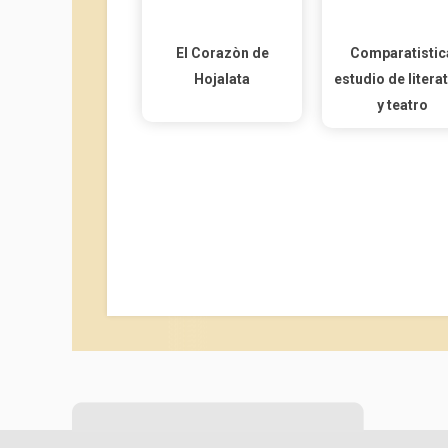
El Corazòn de
Comparatistic
Hojalata
estudio de litera
y teatro