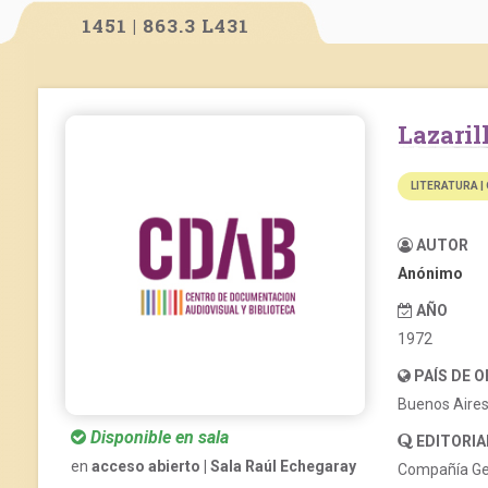
1451 | 863.3 L431
Lazari
LITERATURA |
AUTOR
Anónimo
AÑO
1972
PAÍS DE 
Buenos Aire
Disponible en sala
EDITORIA
en
acceso abierto | Sala Raúl Echegaray
Compañía Gen