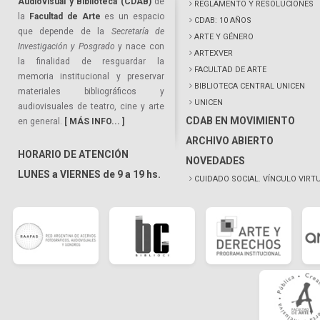
Audiovisual y Biblioteca (CDAB)
de
REGLAMENTO Y RESOLUCIONES
la
Facultad de Arte
es un espacio
CDAB: 10 AÑOS
que depende de la
Secretaría de
ARTE Y GÉNERO
Investigación y Posgrado
y nace con
ARTEXVER
la finalidad de resguardar la
FACULTAD DE ARTE
memoria institucional y preservar
BIBLIOTECA CENTRAL UNICEN
materiales bibliográficos y
UNICEN
audiovisuales de teatro, cine y arte
CDAB EN MOVIMIENTO
en general.
[ MÁS INFO... ]
ARCHIVO ABIERTO
HORARIO DE ATENCIÓN
NOVEDADES
LUNES a VIERNES de 9 a 19 hs.
CUIDADO SOCIAL. VÍNCULO VIRT