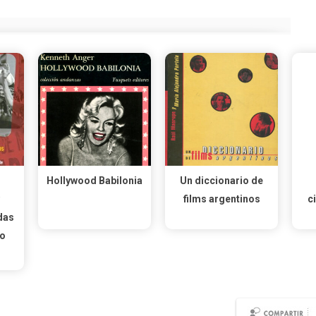
Hollywood Babilonia
Un diccionario de
films argentinos
c
das
do