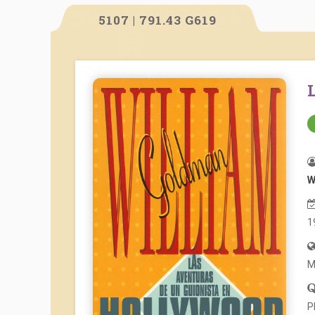
5107 | 791.43 G619
W
1
M
P