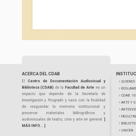
ACERCA DEL CDAB
INSTITU
El
Centro de Documentación Audiovisual y
QUIENES
Biblioteca (CDAB)
de la
Facultad de Arte
es un
REGLAME
espacio que depende de la
Secretaría de
CDAB: 1
Investigación y Posgrado
y nace con la finalidad
ARTE Y 
de resguardar la memoria institucional y
ARTEXVE
preservar materiales bibliográficos y
FACULTA
audiovisuales de teatro, cine y arte en general.
[
BIBLIOT
MÁS INFO... ]
UNICEN