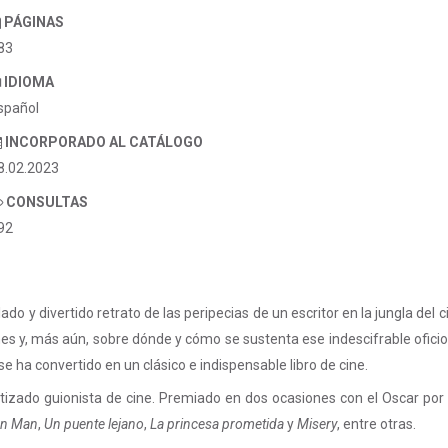
PÁGINAS
83
IDIOMA
spañol
INCORPORADO AL CATÁLOGO
8.02.2023
CONSULTAS
92
ilado y divertido retrato de las peripecias de un escritor en la jungla de
s y, más aún, sobre dónde y cómo se sustenta ese indescifrable oficio
se ha convertido en un clásico e indispensable libro de cine.
izado guionista de cine. Premiado en dos ocasiones con el Oscar po
on Man
,
Un puente lejano
,
La princesa prometida
y
Misery
, entre otras.