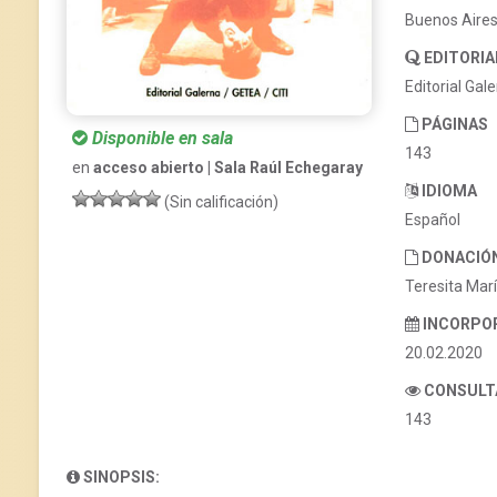
Buenos Aire
EDITORIA
Editorial Gal
PÁGINAS
Disponible en sala
143
en
acceso abierto | Sala Raúl Echegaray
IDIOMA
(Sin calificación)
Español
DONACIÓ
Teresita Marí
INCORPO
20.02.2020
CONSULT
143
SINOPSIS: