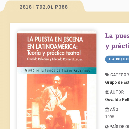
2818 | 792.01 P388
La puesta en escena en latinoamérica: teoría
y práct
TEATRO | TEO
CATEGOR
Grupo de Es
AUTOR
Osvaldo Pell
AÑO
1995
PAÍS DE 