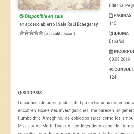
Editorial Peg
PÁGINAS
Disponible en sala
145
en
acceso abierto | Sala Raúl Echegaray
IDIOMA
(Sin calificación)
Español
INCORPO
08.08.2019
CONSULT
124
SINOPSIS:
Lo confieso de buen grado: este tipo de historias me encanta
encubren excelentes investigaciones, me parecen un géne
Humboldt o Ameghino, de episodios raros como los embust
Missisipi de Mark Twain o ese legendario cabo de Hornos
cobardías, grandezas y canalladas surgen de las páginas 