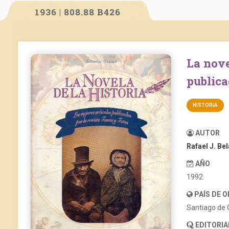
1936 | 808.88 B426
La novela de la historia. Los mejores artículos
publica
HISTORIA
AUTOR
Rafael J. Be
AÑO
1992
PAÍS DE 
Santiago de 
EDITORIA