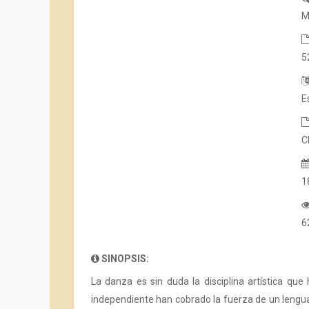
M
5
E
C
1
6
SINOPSIS:
La danza es sin duda la disciplina artística q
independiente han cobrado la fuerza de un lengua