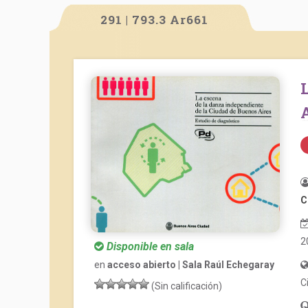
291 | 793.3 Ar661
La escena de la danza independiente de la Ciu
A
C
2
Disponible en sala
en
acceso abierto | Sala Raúl Echegaray
C
(Sin calificación)