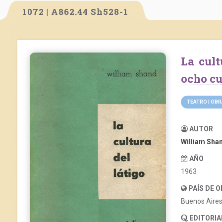
1072 | A862.44 Sh528-1
La cultura del látigo. Una extravagancia en
ocho c
TEATRO | OB
AUTOR
William Sha
AÑO
1963
PAÍS DE 
Buenos Aire
EDITORIA