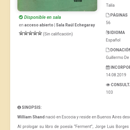
Talía
PÁGINAS
Disponible en sala
56
en
acceso abierto | Sala Raúl Echegaray
IDIOMA
(Sin calificación)
Español
DONACIÓ
Guillermo De 
INCORPO
14.08.2019
CONSULT
103
SINOPSIS:
William Shand
nació en Escocia y reside en Buenos Aires des
Al prologar su libro de poesía “Ferment”, Jorge Luis Borges 