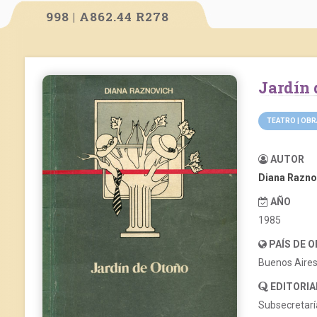
998 | A862.44 R278
Jardín
TEATRO | OB
AUTOR
Diana Razno
AÑO
1985
PAÍS DE 
Buenos Aire
EDITORIA
Subsecretaría