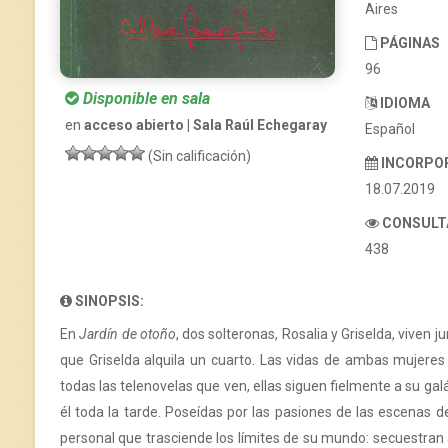
Aires
PÁGINAS
96
Disponible en sala
IDIOMA
en
acceso abierto | Sala Raúl Echegaray
Español
(Sin calificación)
INCORPO
18.07.2019
CONSULT
438
SINOPSIS:
En
Jardín de otoño
, dos solteronas, Rosalia y Griselda, viven 
que Griselda alquila un cuarto. Las vidas de ambas mujeres g
todas las telenovelas que ven, ellas siguen fielmente a su g
él toda la tarde. Poseídas por las pasiones de las escenas d
personal que trasciende los límites de su mundo: secuestran a