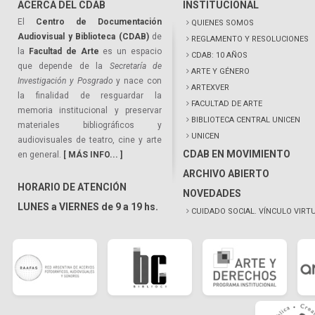
ACERCA DEL CDAB
INSTITUCIONAL
El
Centro de Documentación
QUIENES SOMOS
Audiovisual y Biblioteca (CDAB)
de
REGLAMENTO Y RESOLUCIONES
la
Facultad de Arte
es un espacio
CDAB: 10 AÑOS
que depende de la
Secretaría de
ARTE Y GÉNERO
Investigación y Posgrado
y nace con
ARTEXVER
la finalidad de resguardar la
FACULTAD DE ARTE
memoria institucional y preservar
BIBLIOTECA CENTRAL UNICEN
materiales bibliográficos y
UNICEN
audiovisuales de teatro, cine y arte
CDAB EN MOVIMIENTO
en general.
[ MÁS INFO... ]
ARCHIVO ABIERTO
HORARIO DE ATENCIÓN
NOVEDADES
LUNES a VIERNES de 9 a 19 hs.
CUIDADO SOCIAL. VÍNCULO VIRT