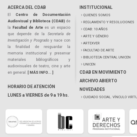
ACERCA DEL CDAB
INSTITUCIONAL
El
Centro de Documentación
QUIENES SOMOS
Audiovisual y Biblioteca (CDAB)
de
REGLAMENTO Y RESOLUCIONES
la
Facultad de Arte
es un espacio
CDAB: 10 AÑOS
que depende de la
Secretaría de
ARTE Y GÉNERO
Investigación y Posgrado
y nace con
ARTEXVER
la finalidad de resguardar la
FACULTAD DE ARTE
memoria institucional y preservar
BIBLIOTECA CENTRAL UNICEN
materiales bibliográficos y
UNICEN
audiovisuales de teatro, cine y arte
CDAB EN MOVIMIENTO
en general.
[ MÁS INFO... ]
ARCHIVO ABIERTO
HORARIO DE ATENCIÓN
NOVEDADES
LUNES a VIERNES de 9 a 19 hs.
CUIDADO SOCIAL. VÍNCULO VIRT