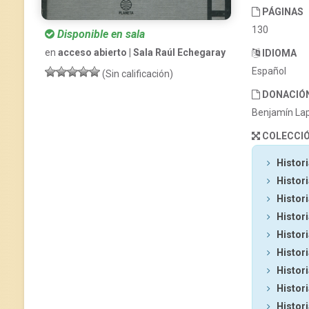
PÁGINAS
130
Disponible en sala
en
acceso abierto | Sala Raúl Echegaray
IDIOMA
Español
(Sin calificación)
DONACIÓ
Benjamín La
COLECCI
Histori
Histori
Histori
Histori
Histori
Histori
Histori
Histori
Histori