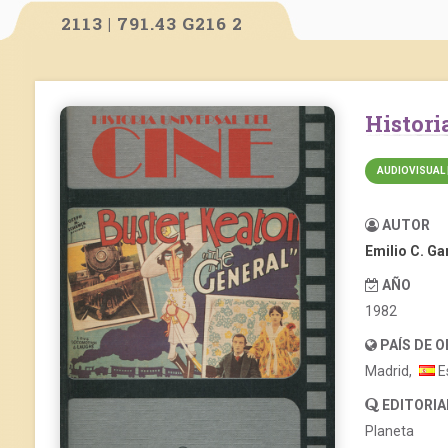
2113 | 791.43 G216 2
Histor
AUDIOVISUAL 
AUTOR
Emilio C. G
AÑO
1982
PAÍS DE 
Madrid,
E
EDITORIA
Planeta