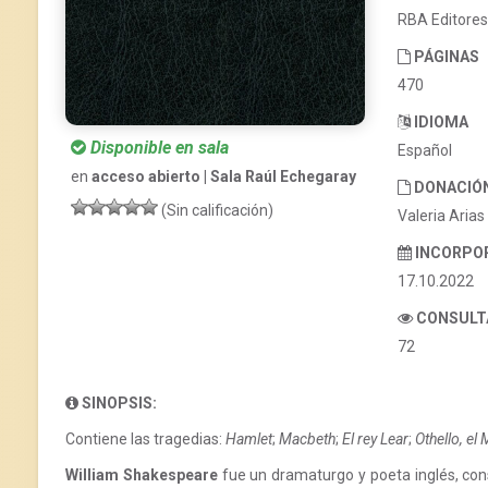
RBA Editores
PÁGINAS
470
IDIOMA
Disponible en sala
Español
en
acceso abierto | Sala Raúl Echegaray
DONACIÓ
(Sin calificación)
Valeria Arias
INCORPO
17.10.2022
CONSULT
72
SINOPSIS:
Contiene las tragedias:
Hamlet
;
Macbeth
;
El rey Lear
;
Othello, el
William Shakespeare
fue un dramaturgo y poeta inglés, con