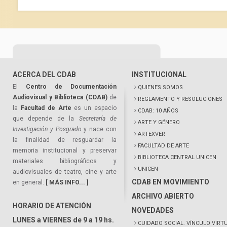
ACERCA DEL CDAB
INSTITUCIONAL
El
Centro de Documentación
QUIENES SOMOS
Audiovisual y Biblioteca (CDAB)
de
REGLAMENTO Y RESOLUCIONES
la
Facultad de Arte
es un espacio
CDAB: 10 AÑOS
que depende de la
Secretaría de
ARTE Y GÉNERO
Investigación y Posgrado
y nace con
ARTEXVER
la finalidad de resguardar la
FACULTAD DE ARTE
memoria institucional y preservar
BIBLIOTECA CENTRAL UNICEN
materiales bibliográficos y
UNICEN
audiovisuales de teatro, cine y arte
CDAB EN MOVIMIENTO
en general.
[ MÁS INFO... ]
ARCHIVO ABIERTO
HORARIO DE ATENCIÓN
NOVEDADES
LUNES a VIERNES de 9 a 19 hs.
CUIDADO SOCIAL. VÍNCULO VIRT