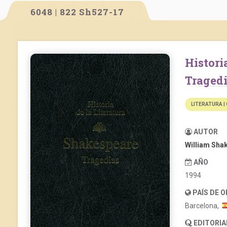
6048 | 822 Sh527-17
Historia de la literatura: Shakespeare –
Traged
LITERATURA |
AUTOR
William Sha
AÑO
1994
PAÍS DE 
Barcelona,
EDITORIA