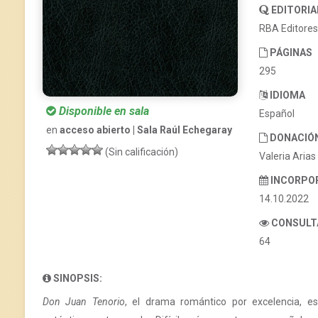
EDITORIA
RBA Editores
PÁGINAS
295
IDIOMA
Disponible en sala
Español
en
acceso abierto | Sala Raúl Echegaray
DONACIÓ
(Sin calificación)
Valeria Arias
INCORPO
14.10.2022
CONSULT
64
SINOPSIS:
Don Juan Tenorio
, el drama romántico por excelencia, e