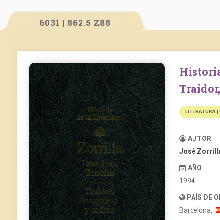
6031 | 862.5 Z88
Historia de la literatura: Don Juan Tenorio.
Traidor
LITERATURA |
AUTOR
José Zorrill
AÑO
1994
PAÍS DE 
Barcelona,