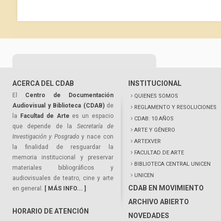
ACERCA DEL CDAB
INSTITUCIONAL
El
Centro de Documentación
QUIENES SOMOS
Audiovisual y Biblioteca (CDAB)
de
REGLAMENTO Y RESOLUCIONES
la
Facultad de Arte
es un espacio
CDAB: 10 AÑOS
que depende de la
Secretaría de
ARTE Y GÉNERO
Investigación y Posgrado
y nace con
ARTEXVER
la finalidad de resguardar la
FACULTAD DE ARTE
memoria institucional y preservar
BIBLIOTECA CENTRAL UNICEN
materiales bibliográficos y
UNICEN
audiovisuales de teatro, cine y arte
CDAB EN MOVIMIENTO
en general.
[ MÁS INFO... ]
ARCHIVO ABIERTO
HORARIO DE ATENCIÓN
NOVEDADES