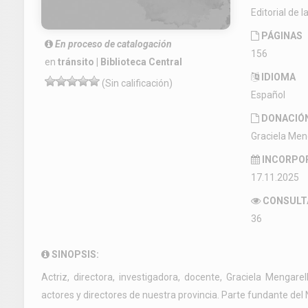
Editorial de 
PÁGINAS
En proceso de catalogación
156
en
tránsito | Biblioteca Central
IDIOMA
(Sin calificación)
Español
DONACIÓ
Graciela Meng
INCORPO
17.11.2025
CONSULT
36
SINOPSIS:
Actriz, directora, investigadora, docente, Graciela Mengar
actores y directores de nuestra provincia. Parte fundante d