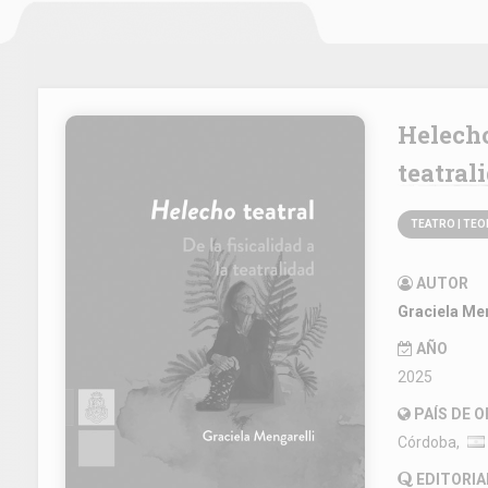
Helecho teatral: de la fisicalidad a la
teatral
TEATRO | TEO
AUTOR
Graciela Men
AÑO
2025
PAÍS DE 
Córdoba,
EDITORIA