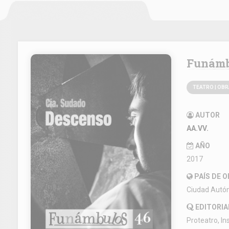
Funám
TEATRO | OB
AUTOR
AA.VV.
AÑO
2017
PAÍS DE 
Ciudad Autó
EDITORIA
Proteatro, In