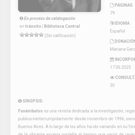
PÁGINAS
79
En proceso de catalogación
IDIOMA
en
tránsito | Biblioteca Central
Español
(Sin calificación)
DONACIÓ
Mariana Gar
INCORPO
17.06.2025
CONSULT
30
SINOPSIS:
Funámbulos
es una revista dedicada a la investigación, regis
publica ininterrumpidamente desde noviembre de 1996, siendo
Buenos Aires. A lo largo de los años ha ido variando en su f
de la vibrante escena porteña al tiempo que servir de regi