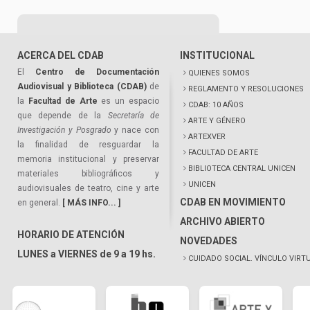
ACERCA DEL CDAB
INSTITUCIONAL
El
Centro de Documentación
QUIENES SOMOS
Audiovisual y Biblioteca (CDAB)
de
REGLAMENTO Y RESOLUCIONES
la
Facultad de Arte
es un espacio
CDAB: 10 AÑOS
que depende de la
Secretaría de
ARTE Y GÉNERO
Investigación y Posgrado
y nace con
ARTEXVER
la finalidad de resguardar la
FACULTAD DE ARTE
memoria institucional y preservar
BIBLIOTECA CENTRAL UNICEN
materiales bibliográficos y
UNICEN
audiovisuales de teatro, cine y arte
CDAB EN MOVIMIENTO
en general.
[ MÁS INFO... ]
ARCHIVO ABIERTO
HORARIO DE ATENCIÓN
NOVEDADES
LUNES a VIERNES de 9 a 19 hs.
CUIDADO SOCIAL. VÍNCULO VIRT