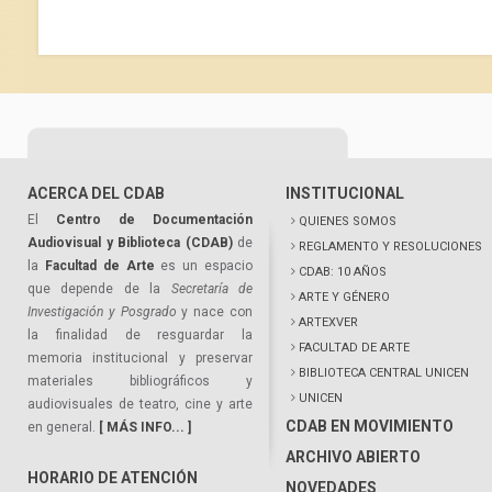
ACERCA DEL CDAB
INSTITUCIONAL
El
Centro de Documentación
QUIENES SOMOS
Audiovisual y Biblioteca (CDAB)
de
REGLAMENTO Y RESOLUCIONES
la
Facultad de Arte
es un espacio
CDAB: 10 AÑOS
que depende de la
Secretaría de
ARTE Y GÉNERO
Investigación y Posgrado
y nace con
ARTEXVER
la finalidad de resguardar la
FACULTAD DE ARTE
memoria institucional y preservar
BIBLIOTECA CENTRAL UNICEN
materiales bibliográficos y
UNICEN
audiovisuales de teatro, cine y arte
CDAB EN MOVIMIENTO
en general.
[ MÁS INFO... ]
ARCHIVO ABIERTO
HORARIO DE ATENCIÓN
NOVEDADES