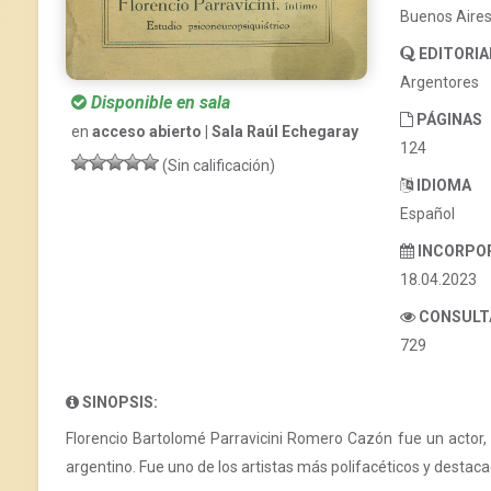
Buenos Aire
EDITORIA
Argentores
Disponible en sala
PÁGINAS
en
acceso abierto | Sala Raúl Echegaray
124
(Sin calificación)
IDIOMA
Español
INCORPO
18.04.2023
CONSULT
729
SINOPSIS:
Florencio Bartolomé Parravicini Romero Cazón fue un actor, c
argentino. Fue uno de los artistas más polifacéticos y destac