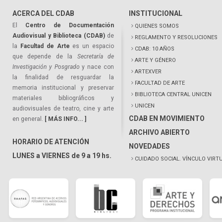
ACERCA DEL CDAB
INSTITUCIONAL
El
Centro de Documentación
QUIENES SOMOS
Audiovisual y Biblioteca (CDAB)
de
REGLAMENTO Y RESOLUCIONES
la
Facultad de Arte
es un espacio
CDAB: 10 AÑOS
que depende de la
Secretaría de
ARTE Y GÉNERO
Investigación y Posgrado
y nace con
ARTEXVER
la finalidad de resguardar la
FACULTAD DE ARTE
memoria institucional y preservar
BIBLIOTECA CENTRAL UNICEN
materiales bibliográficos y
UNICEN
audiovisuales de teatro, cine y arte
CDAB EN MOVIMIENTO
en general.
[ MÁS INFO... ]
ARCHIVO ABIERTO
HORARIO DE ATENCIÓN
NOVEDADES
LUNES a VIERNES de 9 a 19 hs.
CUIDADO SOCIAL. VÍNCULO VIRT