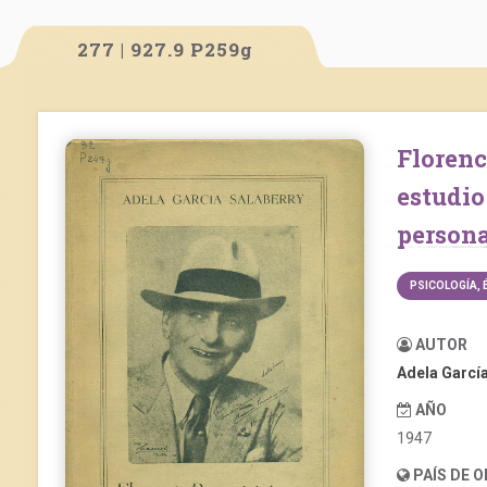
277 | 927.9 P259g
Florencio Parravicini, su vida y su obra. Un
estud
person
PSICOLOGÍA, 
AUTOR
Adela García
AÑO
1947
PAÍS DE 