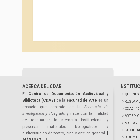
ACERCA DEL CDAB
INSTITU
El
Centro de Documentación Audiovisual y
QUIENES
Biblioteca (CDAB)
de la
Facultad de Arte
es un
REGLAME
espacio que depende de la
Secretaría de
CDAB: 1
Investigación y Posgrado
y nace con la finalidad
ARTE Y 
de resguardar la memoria institucional y
ARTEXVE
preservar materiales bibliográficos y
FACULTA
audiovisuales de teatro, cine y arte en general.
[
BIBLIOT
MÁS INFO... ]