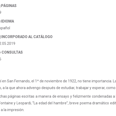
PÁGINAS
9
IDIOMA
spañol
INCORPORADO AL CATÁLOGO
2.05.2019
CONSULTAS
6
cí en San Fernando, el 1º de noviembre de 1922, no tiene importancia. La
o, a la que ahora advengo después de estudiar, trabajar y esperar, como
chas páginas escritas a manera de ensayo y felizmente condenadas a la
Fontaine y Leopardi; “La edad del hambre”, breve poema dramático edi
y a la impresión.