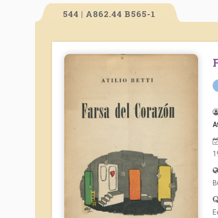
544 | A862.44 B565-1
A
1
B
E