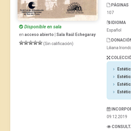
PÁGINAS
107
IDIOMA
Disponible en sala
Español
en
acceso abierto | Sala Raúl Echegaray
DONACIÓ
(Sin calificación)
Liliana Iriond
COLECCI
Estétic
Estétic
Estétic
Estétic
INCORPO
09.12.2019
CONSULT