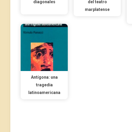
diagonales
del teatro
marplatense
Antígona: una
tragedia
latinoamericana