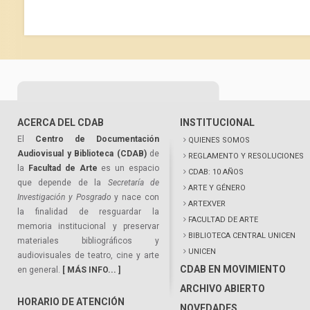
ACERCA DEL CDAB
INSTITUCIONAL
El
Centro de Documentación
QUIENES SOMOS
Audiovisual y Biblioteca (CDAB)
de
REGLAMENTO Y RESOLUCIONES
la
Facultad de Arte
es un espacio
CDAB: 10 AÑOS
que depende de la
Secretaría de
ARTE Y GÉNERO
Investigación y Posgrado
y nace con
ARTEXVER
la finalidad de resguardar la
FACULTAD DE ARTE
memoria institucional y preservar
BIBLIOTECA CENTRAL UNICEN
materiales bibliográficos y
UNICEN
audiovisuales de teatro, cine y arte
CDAB EN MOVIMIENTO
en general.
[ MÁS INFO... ]
ARCHIVO ABIERTO
HORARIO DE ATENCIÓN
NOVEDADES