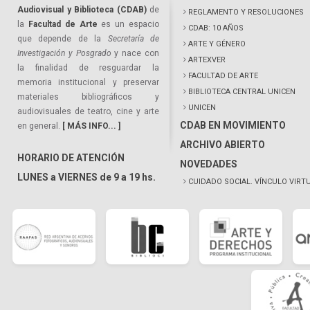
Audiovisual y Biblioteca (CDAB)
de
REGLAMENTO Y RESOLUCIONES
la
Facultad de Arte
es un espacio
CDAB: 10 AÑOS
que depende de la
Secretaría de
ARTE Y GÉNERO
Investigación y Posgrado
y nace con
ARTEXVER
la finalidad de resguardar la
FACULTAD DE ARTE
memoria institucional y preservar
BIBLIOTECA CENTRAL UNICEN
materiales bibliográficos y
UNICEN
audiovisuales de teatro, cine y arte
CDAB EN MOVIMIENTO
en general.
[ MÁS INFO... ]
ARCHIVO ABIERTO
HORARIO DE ATENCIÓN
NOVEDADES
LUNES a VIERNES de 9 a 19 hs.
CUIDADO SOCIAL. VÍNCULO VIRT