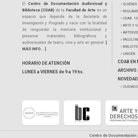
El
Centro de Documentación Audiovisual y
QUIENES
Biblioteca (CDAB)
de la
Facultad de Arte
es un
REGLAME
espacio que depende de la
Secretaría de
CDAB: 1
Investigación y Posgrado
y nace con la finalidad
ARTE Y 
de resguardar la memoria institucional y
ARTEXVE
preservar materiales bibliográficos y
FACULTA
audiovisuales de teatro, cine y arte en general.
[
BIBLIOT
MÁS INFO... ]
UNICEN
CDAB EN
HORARIO DE ATENCIÓN
ARCHIVO 
LUNES a VIERNES de 9 a 19 hs.
NOVEDAD
CUIDADO
Centro de Documentación A