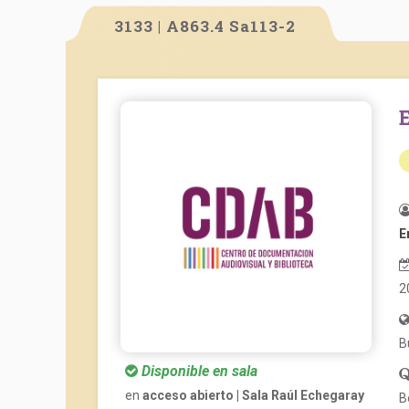
3133 | A863.4 Sa113-2
E
2
B
Disponible en sala
en
acceso abierto | Sala Raúl Echegaray
B