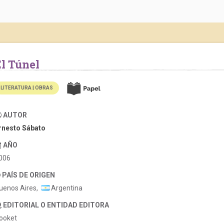
El Túnel
LITERATURA | OBRAS
AUTOR
rnesto Sábato
AÑO
006
PAÍS DE ORIGEN
uenos Aires,
Argentina
EDITORIAL O ENTIDAD EDITORA
ooket