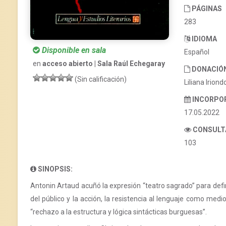
PÁGINAS
283
IDIOMA
Disponible en sala
Español
en
acceso abierto | Sala Raúl Echegaray
DONACIÓ
(Sin calificación)
Liliana Iriond
INCORPO
17.05.2022
CONSULT
103
SINOPSIS:
Antonin Artaud acuñó la expresión “teatro sagrado” para defi
del público y la acción, la resistencia al lenguaje como med
“rechazo a la estructura y lógica sintácticas burguesas”.