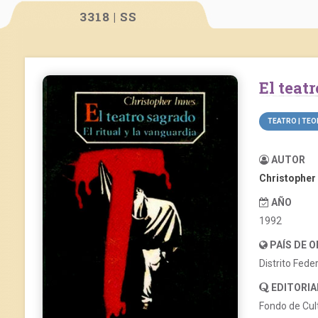
3318 | SS
El tea
TEATRO | TEO
AUTOR
Christopher
AÑO
1992
PAÍS DE 
Distrito Fede
EDITORIA
Fondo de Cu