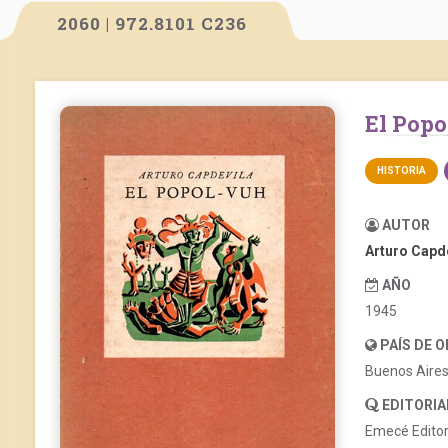
2060 | 972.8101 C236
El Pop
HISTORIA
AUTOR
Arturo Capd
AÑO
1945
PAÍS DE 
Buenos Aire
EDITORIA
Emecé Edito