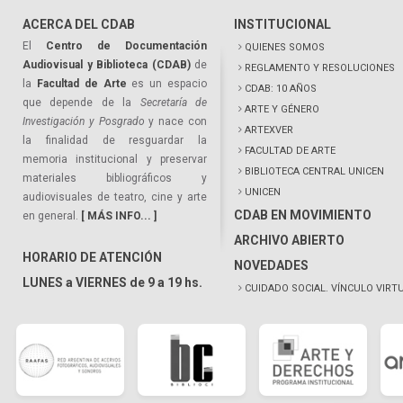
ACERCA DEL CDAB
INSTITUCIONAL
El
Centro de Documentación
QUIENES SOMOS
Audiovisual y Biblioteca (CDAB)
de
REGLAMENTO Y RESOLUCIONES
la
Facultad de Arte
es un espacio
CDAB: 10 AÑOS
que depende de la
Secretaría de
ARTE Y GÉNERO
Investigación y Posgrado
y nace con
ARTEXVER
la finalidad de resguardar la
FACULTAD DE ARTE
memoria institucional y preservar
BIBLIOTECA CENTRAL UNICEN
materiales bibliográficos y
UNICEN
audiovisuales de teatro, cine y arte
CDAB EN MOVIMIENTO
en general.
[ MÁS INFO... ]
ARCHIVO ABIERTO
HORARIO DE ATENCIÓN
NOVEDADES
LUNES a VIERNES de 9 a 19 hs.
CUIDADO SOCIAL. VÍNCULO VIRT