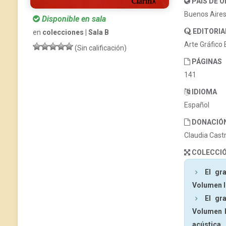
PAÍS DE 
Buenos Aire
Disponible en sala
EDITORIA
en
colecciones | Sala B
Arte Gráfico 
(Sin calificación)
PÁGINAS
141
IDIOMA
Español
DONACIÓ
Claudia Cast
COLECCI
El gr
Volumen I:
El gr
Volumen I
acústica