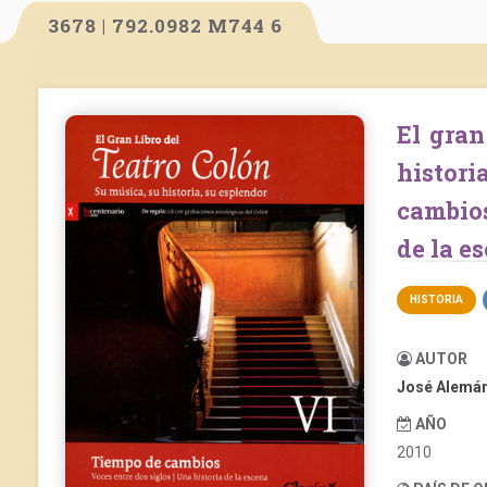
3678 | 792.0982 M744 6
El gran libro del Teatro Colón. Su música, su
histori
cambios
de la e
HISTORIA
AUTOR
José Alemá
AÑO
2010