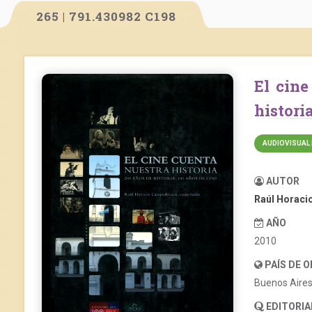
265 | 791.430982 C198
El cine cuenta nuestra historia. 200 años de
histori
AUDIOVISUAL 
AUTOR
Raúl Horac
AÑO
2010
PAÍS DE 
Buenos Aire
EDITORIA