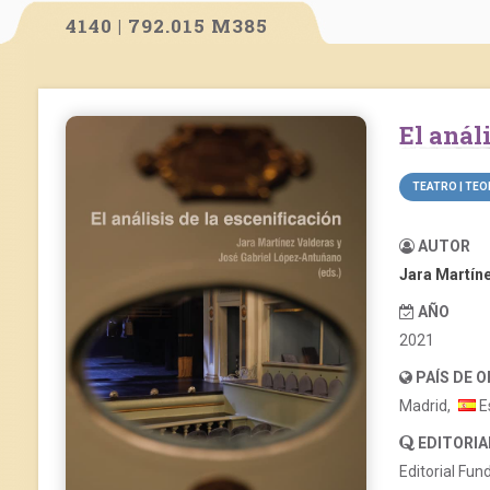
4140 | 792.015 M385
El aná
TEATRO | TEO
AUTOR
Jara Martín
AÑO
2021
PAÍS DE 
Madrid,
E
EDITORIA
Editorial Fu