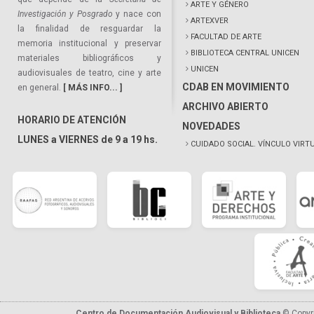
ARTE Y GÉNERO
Investigación y Posgrado
y nace con
ARTEXVER
la finalidad de resguardar la
FACULTAD DE ARTE
memoria institucional y preservar
BIBLIOTECA CENTRAL UNICEN
materiales bibliográficos y
UNICEN
audiovisuales de teatro, cine y arte
CDAB EN MOVIMIENTO
en general.
[ MÁS INFO... ]
ARCHIVO ABIERTO
HORARIO DE ATENCIÓN
NOVEDADES
LUNES a VIERNES de 9 a 19 hs.
CUIDADO SOCIAL. VÍNCULO VIRT
Centro de Documentación Audiovisual y Biblioteca
© Copyr