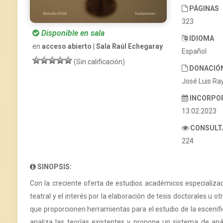
PÁGINAS
323
Disponible en sala
IDIOMA
en
acceso abierto | Sala Raúl Echegaray
Español
(Sin calificación)
DONACIÓ
José Luis R
INCORPO
13.02.2023
CONSULT
224
SINOPSIS:
Con la creciente oferta de estudios académicos especializado
teatral y el interés por la elaboración de tesis doctorales u o
que proporcionen herramientas para el estudio de la escenifi
analiza las teorías existentes y propone un sistema de anál