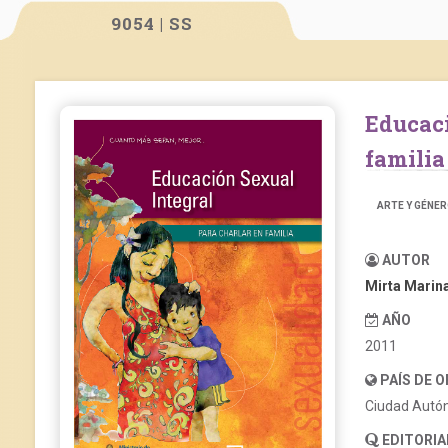
9054 | SS
Educación sexual integral para charlar en
familia
ARTE Y GÉNE
AUTOR
Mirta Marin
AÑO
2011
PAÍS DE 
Ciudad Autó
EDITORIA