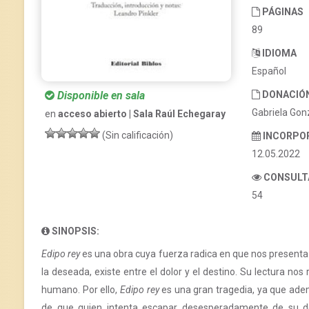
PÁGINAS
89
IDIOMA
Español
Disponible en sala
DONACIÓ
Gabriela Gon
en
acceso abierto | Sala Raúl Echegaray
(Sin calificación)
INCORPO
12.05.2022
CONSULT
54
SINOPSIS:
Edipo rey
es una obra cuya fuerza radica en que nos presenta
la deseada, existe entre el dolor y el destino. Su lectura nos 
humano. Por ello,
Edipo rey
es una gran tragedia, ya que adem
de que quien intenta escapar desesperadamente de su d