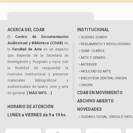
ACERCA DEL CDAB
INSTITUCIONAL
El
Centro de Documentación
QUIENES SOMOS
Audiovisual y Biblioteca (CDAB)
de
REGLAMENTO Y RESOLUCIONES
la
Facultad de Arte
es un espacio
CDAB: 10 AÑOS
que depende de la
Secretaría de
ARTE Y GÉNERO
Investigación y Posgrado
y nace con
ARTEXVER
la finalidad de resguardar la
FACULTAD DE ARTE
memoria institucional y preservar
BIBLIOTECA CENTRAL UNICEN
materiales bibliográficos y
UNICEN
audiovisuales de teatro, cine y arte
CDAB EN MOVIMIENTO
en general.
[ MÁS INFO... ]
ARCHIVO ABIERTO
HORARIO DE ATENCIÓN
NOVEDADES
LUNES a VIERNES de 9 a 19 hs.
CUIDADO SOCIAL. VÍNCULO VIRT