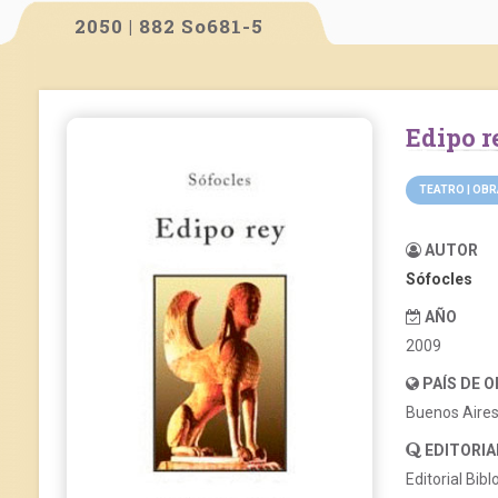
2050 | 882 So681-5
Edipo 
TEATRO | OB
AUTOR
Sófocles
AÑO
2009
PAÍS DE 
Buenos Aire
EDITORIA
Editorial Bibl