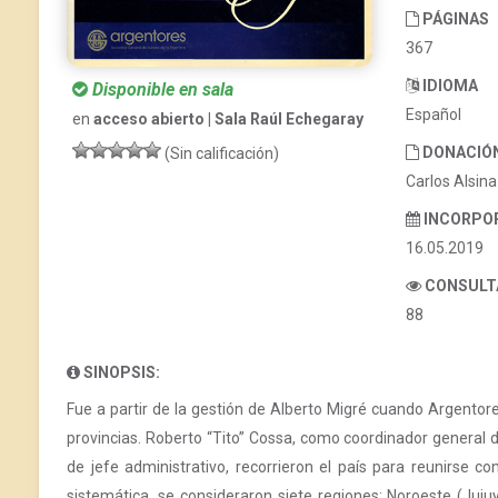
PÁGINAS
367
IDIOMA
Disponible en sala
Español
en
acceso abierto | Sala Raúl Echegaray
DONACIÓ
(Sin calificación)
Carlos Alsina
INCORPO
16.05.2019
CONSULT
88
SINOPSIS:
Fue a partir de la gestión de Alberto Migré cuando Argentor
provincias. Roberto “Tito” Cossa, como coordinador general d
de jefe administrativo, recorrieron el país para reunirse
sistemática, se consideraron siete regiones: Noroeste (Juju