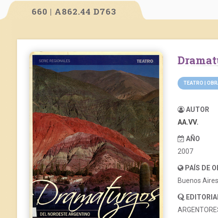
660 | A862.44 D763
Dramat
TEATRO | OB
AUTOR
AA.VV.
AÑO
2007
PAÍS DE 
Buenos Aire
EDITORIA
ARGENTORES (