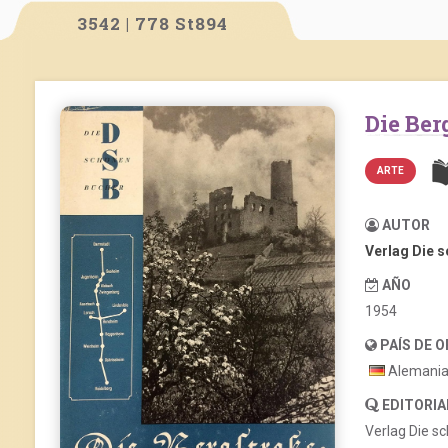
3542 | 778 St894
Die Be
ARTE
AUTOR
Verlag Die 
AÑO
1954
PAÍS DE 
Alemani
EDITORIA
Verlag Die s