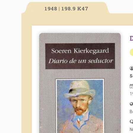
1948 | 198.9 K47
S
1
B
N