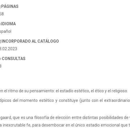
PÁGINAS
58
IDIOMA
spañol
INCORPORADO AL CATÁLOGO
3.02.2023
CONSULTAS
8
el ritmo de su pensamiento: el estadío estético, el ético y el religioso.
típicos del momento estético y constituye (junto con el extraordinar
rkegaard, que es una filosofía de elección entre distintas posibilidades
la inexcrutable fe, para desembocar en el único estadio emocional que ti