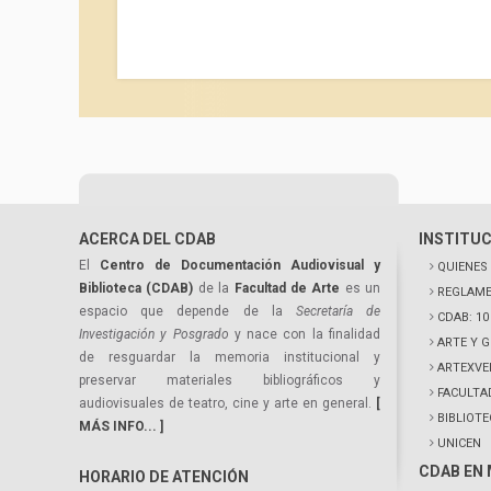
ACERCA DEL CDAB
INSTITU
El
Centro de Documentación Audiovisual y
QUIENES
Biblioteca (CDAB)
de la
Facultad de Arte
es un
REGLAME
espacio que depende de la
Secretaría de
CDAB: 1
Investigación y Posgrado
y nace con la finalidad
ARTE Y 
de resguardar la memoria institucional y
ARTEXVE
preservar materiales bibliográficos y
FACULTA
audiovisuales de teatro, cine y arte en general.
[
BIBLIOT
MÁS INFO... ]
UNICEN
CDAB EN
HORARIO DE ATENCIÓN