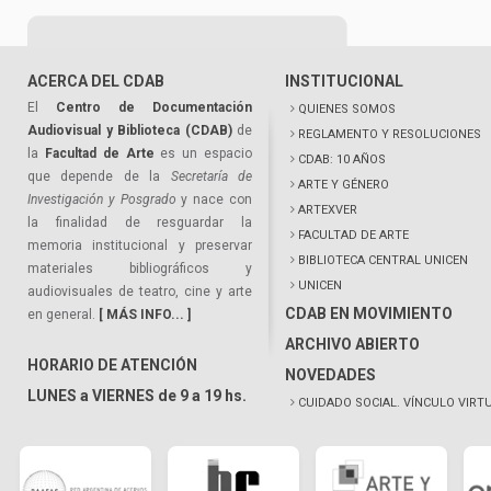
ACERCA DEL CDAB
INSTITUCIONAL
El
Centro de Documentación
QUIENES SOMOS
Audiovisual y Biblioteca (CDAB)
de
REGLAMENTO Y RESOLUCIONES
la
Facultad de Arte
es un espacio
CDAB: 10 AÑOS
que depende de la
Secretaría de
ARTE Y GÉNERO
Investigación y Posgrado
y nace con
ARTEXVER
la finalidad de resguardar la
FACULTAD DE ARTE
memoria institucional y preservar
BIBLIOTECA CENTRAL UNICEN
materiales bibliográficos y
UNICEN
audiovisuales de teatro, cine y arte
CDAB EN MOVIMIENTO
en general.
[ MÁS INFO... ]
ARCHIVO ABIERTO
HORARIO DE ATENCIÓN
NOVEDADES
LUNES a VIERNES de 9 a 19 hs.
CUIDADO SOCIAL. VÍNCULO VIRT