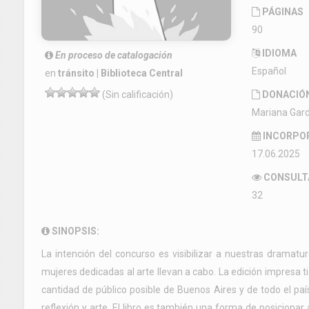
PÁGINAS
90
IDIOMA
En proceso de catalogación
Español
en
tránsito | Biblioteca Central
DONACIÓ
(Sin calificación)
Mariana Gar
INCORPO
17.06.2025
CONSULT
32
SINOPSIS:
La intención del concurso es visibilizar a nuestras dramatur
mujeres dedicadas al arte llevan a cabo. La edición impresa tie
cantidad de público posible de Buenos Aires y de todo el paí
reflexión y arte. El libro es también una forma de posiciona