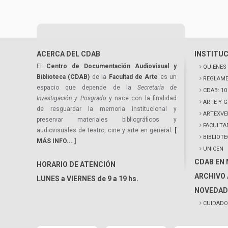
ACERCA DEL CDAB
INSTITU
El
Centro de Documentación Audiovisual y
QUIENES
Biblioteca (CDAB)
de la
Facultad de Arte
es un
REGLAME
espacio que depende de la
Secretaría de
CDAB: 1
Investigación y Posgrado
y nace con la finalidad
ARTE Y 
de resguardar la memoria institucional y
ARTEXVE
preservar materiales bibliográficos y
FACULTA
audiovisuales de teatro, cine y arte en general.
[
BIBLIOT
MÁS INFO... ]
UNICEN
CDAB EN
HORARIO DE ATENCIÓN
ARCHIVO 
LUNES a VIERNES de 9 a 19 hs.
NOVEDAD
CUIDADO