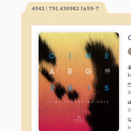
4542 | 791.430982 In59-7
L
2
C
I