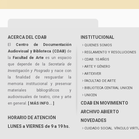
ACERCA DEL CDAB
INSTITUCIONAL
El
Centro de Documentación
QUIENES SOMOS
Audiovisual y Biblioteca (CDAB)
de
REGLAMENTO Y RESOLUCIONES
la
Facultad de Arte
es un espacio
CDAB: 10 AÑOS
que depende de la
Secretaría de
ARTE Y GÉNERO
Investigación y Posgrado
y nace con
ARTEXVER
la finalidad de resguardar la
FACULTAD DE ARTE
memoria institucional y preservar
BIBLIOTECA CENTRAL UNICEN
materiales bibliográficos y
UNICEN
audiovisuales de teatro, cine y arte
CDAB EN MOVIMIENTO
en general.
[ MÁS INFO... ]
ARCHIVO ABIERTO
HORARIO DE ATENCIÓN
NOVEDADES
LUNES a VIERNES de 9 a 19 hs.
CUIDADO SOCIAL. VÍNCULO VIRT