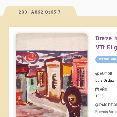
283 | A862 Or65 7
Breve historia del teatro argentino. Volumen
VII: El 
TEATRO | OB
AUTOR
Luis Ordaz
AÑO
1965
PAÍS DE 
Buenos Aire