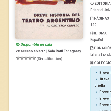
EDITORIA
Editorial Uni
PÁGINAS
149
IDIOMA
Español
Disponible en sala
DONACIÓ
en
acceso abierto | Sala Raúl Echegaray
Liliana Iriond
(Sin calificación)
COLECCI
Breve h
Breve 
criolla
Breve h
Breve h
Breve h