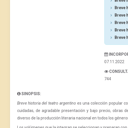
Breve h
Breve h
Breve h
Breve h
Breve h
Breve h
INCORPO
07.11.2022
CONSULT
744
SINOPSIS:
Breve historia del teatro argentino
es una colección popular con
cuidadas, de agradable presentación y bajo precio, obras 
diverso de la producción literaria nacional en todos los género
Los volúmenes que la integran se seleccionan y preparan con 