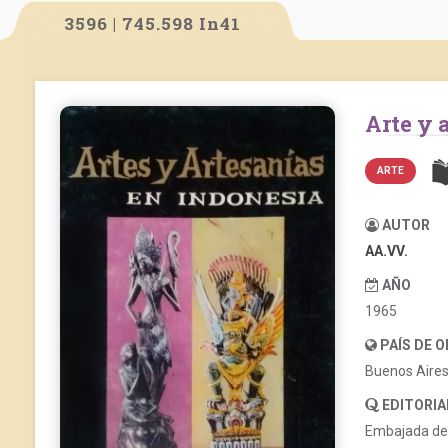
3596 | 745.598 In41
Arte y
ARTE
AUTOR
AA.VV.
AÑO
1965
PAÍS DE 
Buenos Aire
EDITORIA
Embajada de 