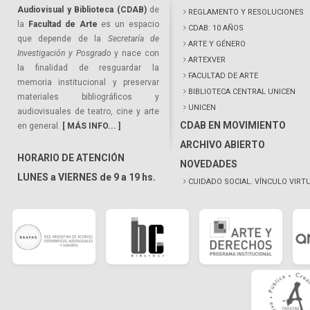
Audiovisual y Biblioteca (CDAB)
de
REGLAMENTO Y RESOLUCIONES
la
Facultad de Arte
es un espacio
CDAB: 10 AÑOS
que depende de la
Secretaría de
ARTE Y GÉNERO
Investigación y Posgrado
y nace con
ARTEXVER
la finalidad de resguardar la
FACULTAD DE ARTE
memoria institucional y preservar
BIBLIOTECA CENTRAL UNICEN
materiales bibliográficos y
UNICEN
audiovisuales de teatro, cine y arte
CDAB EN MOVIMIENTO
en general.
[ MÁS INFO... ]
ARCHIVO ABIERTO
HORARIO DE ATENCIÓN
NOVEDADES
LUNES a VIERNES de 9 a 19 hs.
CUIDADO SOCIAL. VÍNCULO VIRT