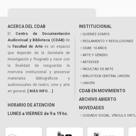
ACERCA DEL CDAB
INSTITUCIONAL
El
Centro de Documentación
QUIENES SOMOS
Audiovisual y Biblioteca (CDAB)
de
REGLAMENTO Y RESOLUCIONES
la
Facultad de Arte
es un espacio
CDAB: 10 AÑOS
que depende de la
Secretaría de
ARTE Y GÉNERO
Investigación y Posgrado
y nace con
ARTEXVER
la finalidad de resguardar la
FACULTAD DE ARTE
memoria institucional y preservar
BIBLIOTECA CENTRAL UNICEN
materiales bibliográficos y
UNICEN
audiovisuales de teatro, cine y arte
CDAB EN MOVIMIENTO
en general.
[ MÁS INFO... ]
ARCHIVO ABIERTO
HORARIO DE ATENCIÓN
NOVEDADES
LUNES a VIERNES de 9 a 19 hs.
CUIDADO SOCIAL. VÍNCULO VIRT