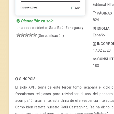
Editorial INT
PÁGINAS
824
Disponible en sala
en
acceso abierto | Sala Raúl Echegaray
IDIOMA
Español
(Sin calificación)
INCORPO
17.02.2020
CONSULT
183
SINOPSIS:
El siglo XVIII, tema de este tercer tomo, acapara el ciclo 
fanatismos religiosos para reivindicar el uso del pensam
acompañó raramente, este clima de efervescencia intelectual,
Como bien retrata nuestro Raúl Castagnino, “se ha dicho, 
maestras que en el momento en que esas obras faltaban”.