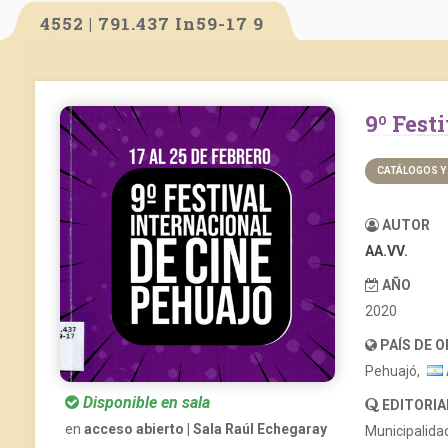
4552 | 791.437 In59-17 9
9º Fes
CATÁLOGOS Y
AUTOR
AA.VV.
AÑO
2020
PAÍS DE 
Pehuajó,
Disponible en sala
EDITORIA
en
acceso abierto | Sala Raúl Echegaray
Municipalida